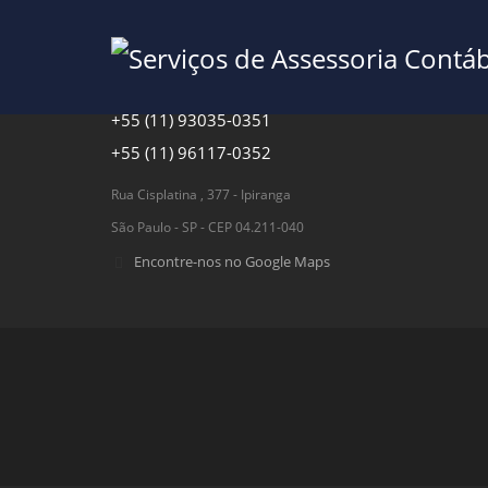
+55 (11) 2274-4433
+55 (11) 93035-0351
+55 (11) 96117-0352
Rua Cisplatina , 377 - Ipiranga
São Paulo - SP - CEP 04.211-040
Encontre-nos no Google Maps