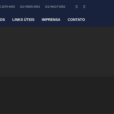
1) 2274-4433
(11) 93035-0351
(11) 96117-0352
LGDP aos cuidados de
ÇOS
LINKS ÚTEIS
IMPRENSA
CONTATO
encarregado_lgpd@fastslongan.com.br