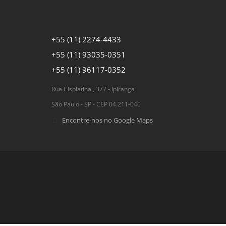
+55 (11) 2274-4433
+55 (11) 93035-0351
+55 (11) 96117-0352
Rua Cisplatina , 377 - Ipiranga
São Paulo - SP - CEP 04.211-040
Encontre-nos no Google Maps